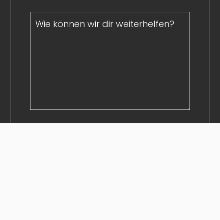
Einen Anhang hinzufügen (max. 2
MB)
Ich habe
die
Datenschutzbedingungen
gelesen und stimme zu.