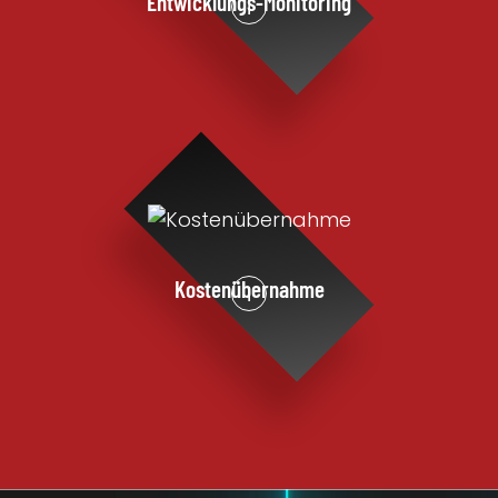
Entwicklungs-Monitoring
i
Kostenübernahme
i