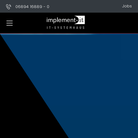
Jobs
06894 16889 - 0