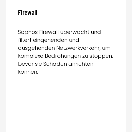
Firewall
En
Sophos Firewall überwacht und
So
filtert eingehenden und
br
ausgehenden Netzwerkverkehr, um
d
komplexe Bedrohungen zu stoppen,
bl
bevor sie Schaden anrichten
be
können.
kö
u
E
er
be
ma