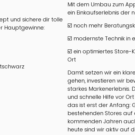
Mit dem Umbau zum Appl
ein Einkaufserlebnis der
t und sichere dir tolle
☑️ noch mehr Beratung
er Hauptgewinne:
☑️ modernste Technik in 
☑️ ein optimiertes Store-
Ort
ntschwarz
Damit setzen wir ein kla
gehen, investieren wir b
starkes Markenerlebnis. 
und schnelle Hilfe vor O
das ist erst der Anfang: 
bestehenden Stores auf 
kommenden Jahren auch 
heute sind wir aktiv auf