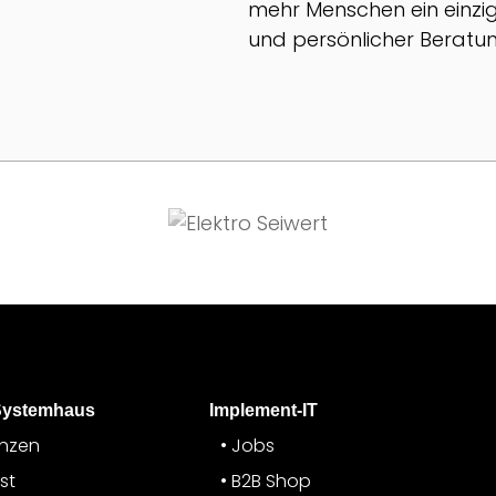
mehr Menschen ein einzig
und persönlicher Beratun
Systemhaus
Implement-IT
enzen
Jobs
st
B2B Shop