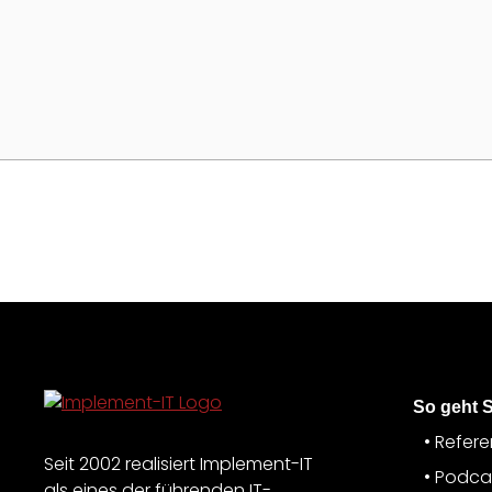
So geht 
Refer
Seit 2002 realisiert Implement-IT
Podca
als eines der führenden IT-