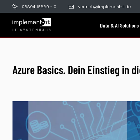
06894 16889 - 0
vertrieb@implement-it.de
Data & AI Solutions
Azure Basics. Dein Einstieg in d