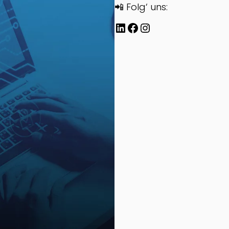
📲 Folg‘ uns:
LinkedIn
Facebook
Instagram