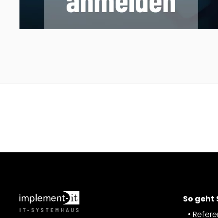
So geht
Refer