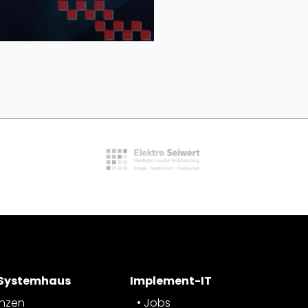
 Systemhaus
Implement-IT
enzen
Jobs